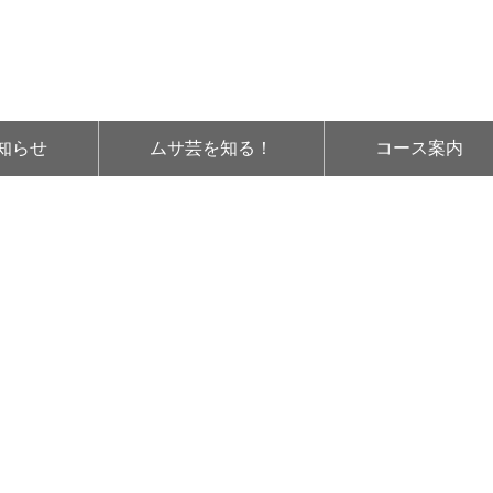
知らせ
ムサ芸を知る！
コース案内
0Z0A8252