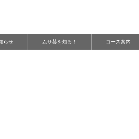
知らせ
ムサ芸を知る！
コース案内
point2-01