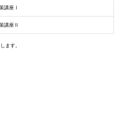
策講座Ⅰ
策講座Ⅱ
たします。