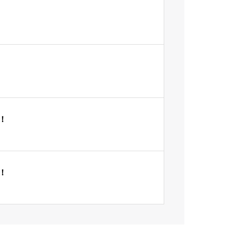
！！
！！