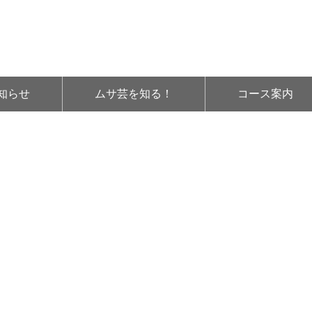
知らせ
ムサ芸を知る！
コース案内
os_22