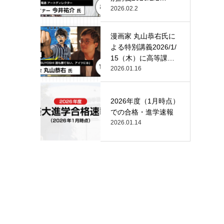
（月）…
2026.02.2
漫画家 丸山恭右氏に
よる特別講義2026/1/
15（木）に高等課
程…
2026.01.16
2026年度（1月時点）
での合格・進学速報
2026.01.14