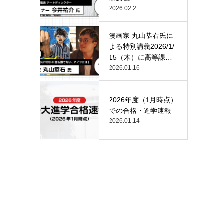
（月）…
2026.02.2
漫画家 丸山恭右氏に
よる特別講義2026/1/
15（木）に高等課
程…
2026.01.16
2026年度（1月時点）
での合格・進学速報
2026.01.14