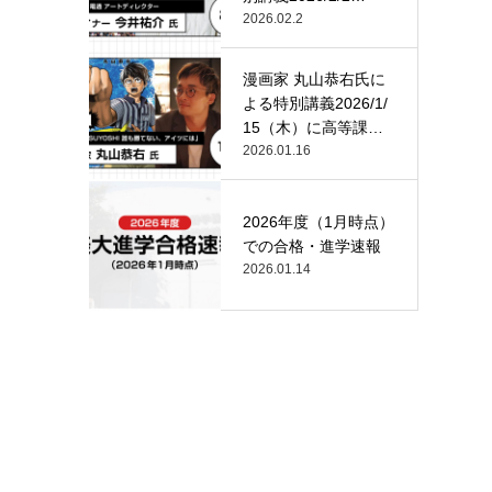
（月）…
2026.02.2
漫画家 丸山恭右氏に
よる特別講義2026/1/
15（木）に高等課
程…
2026.01.16
2026年度（1月時点）
での合格・進学速報
2026.01.14