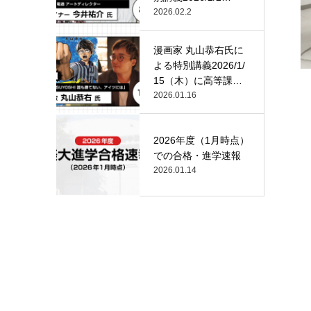
（月）…
2026.02.2
漫画家 丸山恭右氏に
よる特別講義2026/1/
15（木）に高等課
程…
2026.01.16
2026年度（1月時点）
での合格・進学速報
2026.01.14