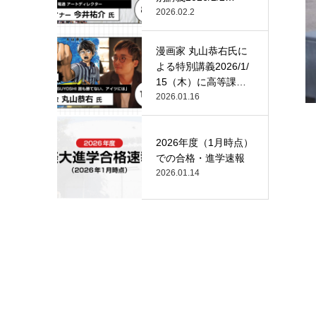
（月）…
2026.02.2
漫画家 丸山恭右氏に
よる特別講義2026/1/
15（木）に高等課
程…
2026.01.16
2026年度（1月時点）
での合格・進学速報
2026.01.14