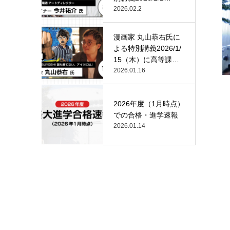
（月）…
2026.02.2
漫画家 丸山恭右氏に
よる特別講義2026/1/
15（木）に高等課
程…
2026.01.16
2026年度（1月時点）
での合格・進学速報
2026.01.14