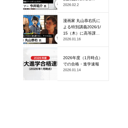
（月）…
2026.02.2
漫画家 丸山恭右氏に
よる特別講義2026/1/
15（木）に高等課
程…
2026.01.16
2026年度（1月時点）
での合格・進学速報
2026.01.14