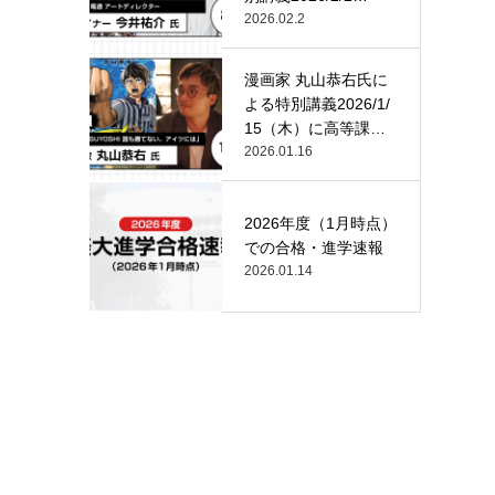
（月）…
2026.02.2
漫画家 丸山恭右氏に
よる特別講義2026/1/
15（木）に高等課
程…
2026.01.16
2026年度（1月時点）
での合格・進学速報
2026.01.14