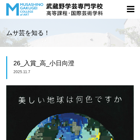
ムサ芸を知る！
26_入賞_高_小日向澄
2025.11.7