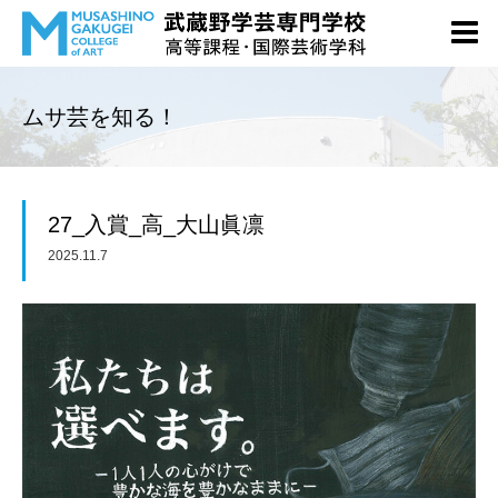
ムサ芸を知る！
27_入賞_高_大山眞凛
2025.11.7