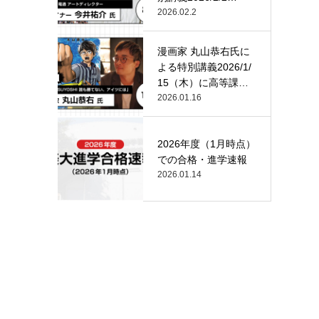
（月）…
2026.02.2
漫画家 丸山恭右氏に
よる特別講義2026/1/
15（木）に高等課
程…
2026.01.16
2026年度（1月時点）
での合格・進学速報
2026.01.14