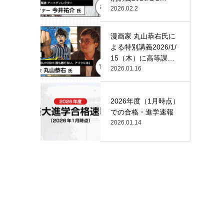
（月）…
2026.02.2
漫画家 丸山恭右氏に
よる特別講義2026/1/
15（木）に高等課
程…
2026.01.16
2026年度（1月時点）
での合格・進学速報
2026.01.14