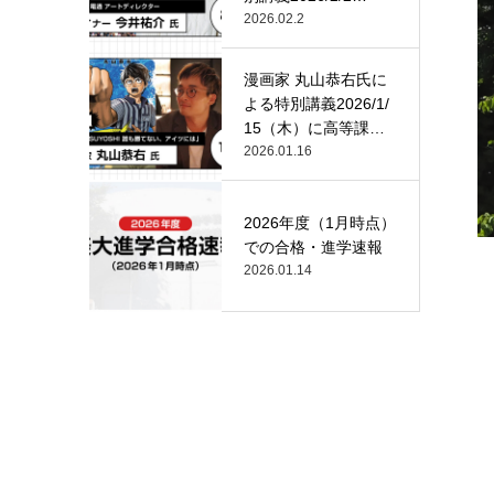
（月）…
2026.02.2
漫画家 丸山恭右氏に
よる特別講義2026/1/
15（木）に高等課
程…
2026.01.16
2026年度（1月時点）
での合格・進学速報
2026.01.14