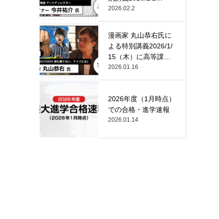
（月）…
2026.02.2
漫画家 丸山恭右氏に
よる特別講義2026/1/
15（木）に高等課
程…
2026.01.16
2026年度（1月時点）
での合格・進学速報
2026.01.14