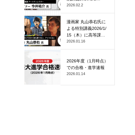
（月）…
2026.02.2
漫画家 丸山恭右氏に
よる特別講義2026/1/
15（木）に高等課
程…
2026.01.16
2026年度（1月時点）
での合格・進学速報
2026.01.14