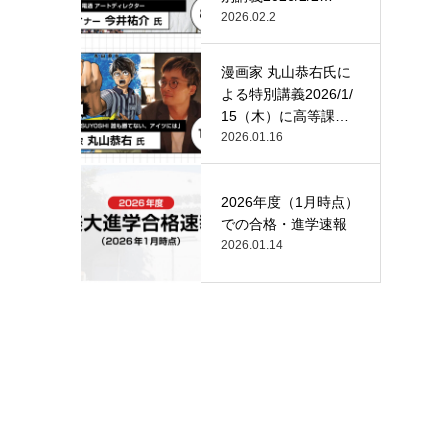
（月）…
2026.02.2
漫画家 丸山恭右氏に
よる特別講義2026/1/
15（木）に高等課
程…
2026.01.16
2026年度（1月時点）
での合格・進学速報
2026.01.14