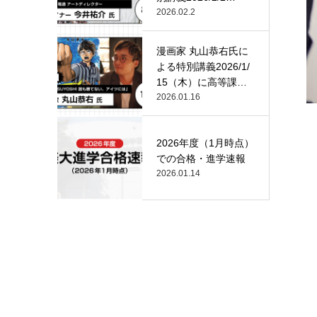
（月）…
2026.02.2
漫画家 丸山恭右氏に
よる特別講義2026/1/
15（木）に高等課
程…
2026.01.16
2026年度（1月時点）
での合格・進学速報
2026.01.14