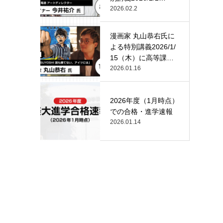
（月）…
2026.02.2
漫画家 丸山恭右氏に
よる特別講義2026/1/
15（木）に高等課
程…
2026.01.16
2026年度（1月時点）
での合格・進学速報
2026.01.14