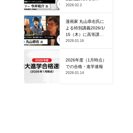
（月）…
2026.02.2
漫画家 丸山恭右氏に
よる特別講義2026/1/
15（木）に高等課
程…
2026.01.16
2026年度（1月時点）
での合格・進学速報
2026.01.14