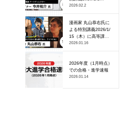
（月）…
2026.02.2
漫画家 丸山恭右氏に
よる特別講義2026/1/
15（木）に高等課
程…
2026.01.16
2026年度（1月時点）
での合格・進学速報
2026.01.14