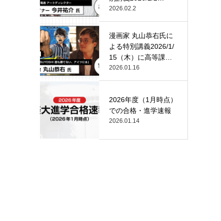
（月）…
2026.02.2
漫画家 丸山恭右氏に
よる特別講義2026/1/
15（木）に高等課
程…
2026.01.16
2026年度（1月時点）
での合格・進学速報
2026.01.14