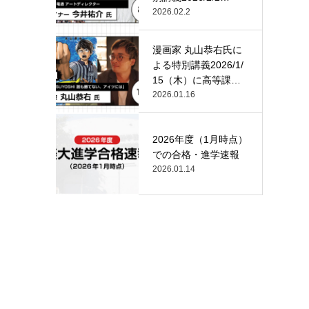
（月）…
2026.02.2
漫画家 丸山恭右氏に
よる特別講義2026/1/
15（木）に高等課
程…
2026.01.16
2026年度（1月時点）
での合格・進学速報
2026.01.14