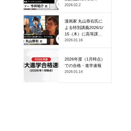
（月）…
2026.02.2
漫画家 丸山恭右氏に
よる特別講義2026/1/
15（木）に高等課
程…
2026.01.16
2026年度（1月時点）
での合格・進学速報
2026.01.14