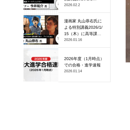
（月）…
2026.02.2
漫画家 丸山恭右氏に
よる特別講義2026/1/
15（木）に高等課
程…
2026.01.16
2026年度（1月時点）
での合格・進学速報
2026.01.14