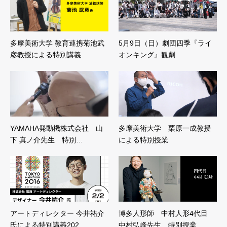
多摩美術大学 教育連携菊池武
5月9日（日）劇団四季『ライ
彦教授による特別講義
オンキング』観劇
YAMAHA発動機株式会社 山
多摩美術大学 栗原一成教授
下 真ノ介先生 特別…
による特別授業
アートディレクター 今井祐介
博多人形師 中村人形4代目
氏による特別講義202…
中村弘峰先生 特別授業…