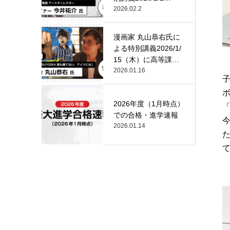
（月）…
2026.02.2
漫画家 丸山恭右氏に
よる特別講義2026/1/
15（木）に高等課
程…
2026.01.16
2026年度（1月時点）
での合格・進学速報
2026.01.14