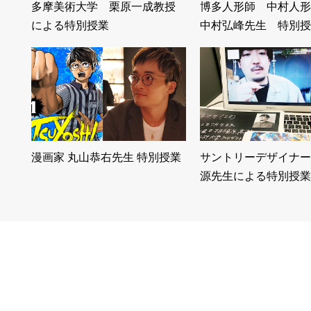
多摩美術大学 栗原一成教授
博多人形師 中村人
による特別授業
中村弘峰先生 特別授
漫画家 丸山恭右先生 特別授業
サントリーデザイナー
源先生による特別授業