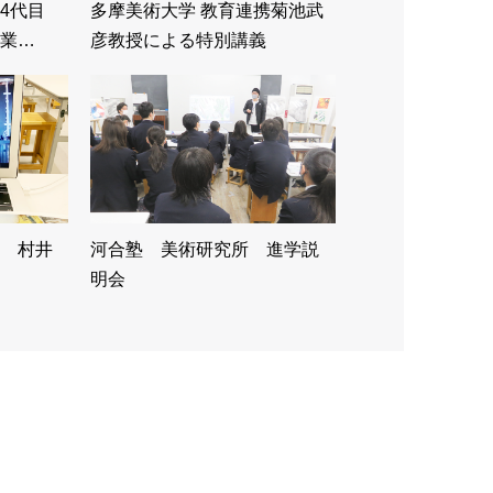
形4代目
多摩美術大学 教育連携菊池武
業…
彦教授による特別講義
 村井
河合塾 美術研究所 進学説
明会